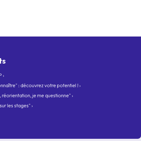
ts
 ›
naître" : découvrez votre potentiel ! ›
 réorientation, je me questionne" ›
ur les stages" ›