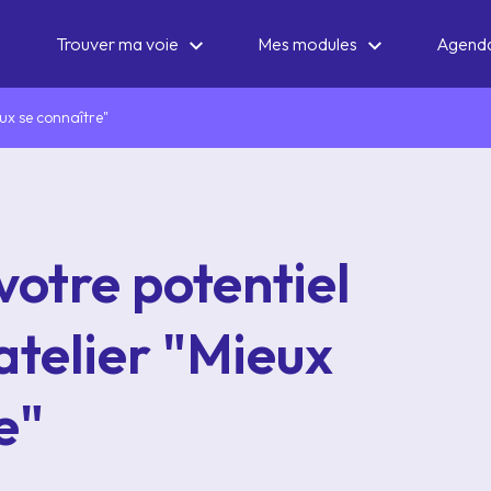
Trouver ma voie
Mes modules
Agend
eux se connaître"
otre potentiel
atelier "Mieux
e"